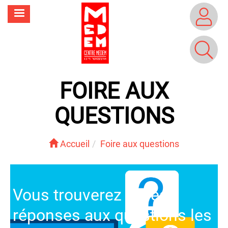
Aller
MENU
au
contenu
principal
FOIRE AUX
QUESTIONS
Accueil
Foire aux questions
Vous trouverez ici les
réponses aux questions les