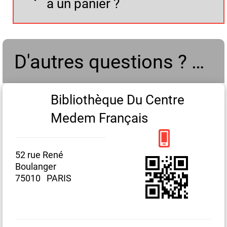
à un panier ?
D'autres questions ? Contactez-nous
Bibliothèque Du Centre
Medem Français
52
Bo
52 rue René
7
Boulanger
75010 PARIS
au